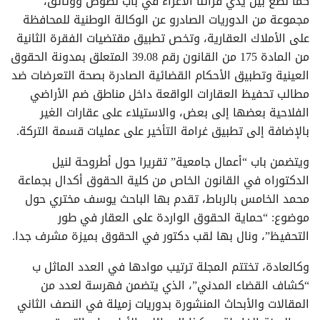
كما نضع بين يدي قرائنا الأعزاء في باب نصوص ووثائق،
مجموعة من الدوريات الصادرو عن الوكالة الوطنية للمحافظة
على الأملاك العقارية، وتخص تطبيق مقتضيات الفقرة الثانية
من المادة 175 من القانون رقم 39.08 المتعلق بمدونة الحقوق
العينية وتطبيق الأحكام القضائية الصادرة بصحة التعرضات ضد
مطالب تحفيظ العقارات الواقعة داخل مناطق ضم الأراضي
الفلاحية بعضها إلى بعض، والاستيلاء على عقارات الغير
بالإضافة إلى تطبيق غرامة التأخير على عمليات قسمة التركة.
ويتضمن باب “أعمال جامعية” تقريرا حول أطروحة لنيل
الدكتوراه في القانون الخاص من كلية الحقوق أكدال بجماعة
محمد الخامس بالرباط، تقدم بها الباحث يوسف مختري حول
موضوع: “حماية الحقوق الواردة على العقار في طور
التحفيظ”، ونال بها لقب دكتور في الحقوق بميزة مشرف جدا.
وكالعادة، تختتم المجلة ترتيب موادها في العدد الماثل ب
“كشاف القضاء المدني”، الذي يتضمن فهرسة لعدد من
المقالات والأبحاث المنشورة بدوريات زميلة في النصف الثاني