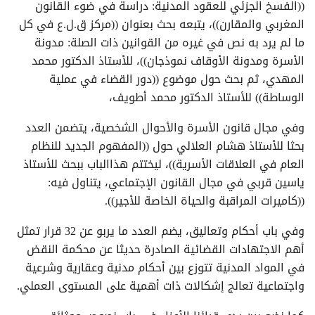
((الفسخ الجزئي للعقود المدنية: دراسة في ضوء القانون
المغربي والمقارن))، يتبعه بحث بعنوان ((مركز ق.ل.ع في كل
ما لم يرد به نص في غيره من القوانين ذات الصلة: مدونة
الأسرة ومدونة الأوقاف نموذجان))، للأستاذ الدكتور محمد
المهدي، ثم بحث حول موضوع ((دور القضاء في عملية
الوساطة)) للأستاذ الدكتور محمد أطويف،
وفي مجال قانون الأسرة والأحوال الشخصية، يتضمن العدد
بحثا للأستاذ هشام العلالي حول ((المفهوم الجديد للنظام
العام في العلاقات الأسرية))، ليختتم هذاالباب ببحث للأستاذ
ياسين قربي في مجال القانون الإجتماعي، يتناول فيه:
((كاميرات المراقبة والحياة الخاصة للأجير)).
وفي باب أحكام وتعاليق، يضم العدد ما يربو عن 32 قرار تمثل
أهم الاجتهادات القضائية الصادرة حديثا عن محكمة النقض
في المواد المدنية تتوزع بين أحكام مدنية وعقارية وشرعية
واجتماعية تعالج إشكالات ذات أهمية على المستوى العملي.