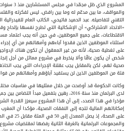
المشروع الذي 
والمواقف، ما بين مدعّم له وما بين رافض، ليس لفكرته والفلسفة
التقني لتفاصيله. عبد الحميد فاتيحي، الكاتب العام للفيدرالي
«الاتحاد الاشتراكي» أن الإشكالية التي تطرح نفسها بإلحاح و
الاقتطاعات، على جميع الموظفين، في حين أنه يجب اعتماد مسط
استثناء الموظفين الذين فقدوا آباءهم وأمهاتهم من أي إجراء ا
على تغطية صحية، لأنه من غير المعقول أن تكون هناك ازدواجية
شخص أن يكون عاقّا وألا ينخرط في مشروع مماثل من أجل إنجاحه 
صحية لهم، لكن بالمقابل يجب عقلنة الإجراءات التي يجب اتخا
فئة من الموظفين الذين لن يستفيد آباؤهم وأمهاتهم من فوائد 
وكانت الحكومة قد أوضحت من خلال ممثليها في مناسبات مختلفة
لدى البرلمان منذ سنة 2016، رهين بتفعيل مب
مؤخرا في هذا الصدد، إلى أن هذا المشروع سيعزز القدرة الشرا
إمكاناتهم المالية تتجه إلى النفقات الصحية، مؤكدا أن المغرب
على الصحة، إذ 