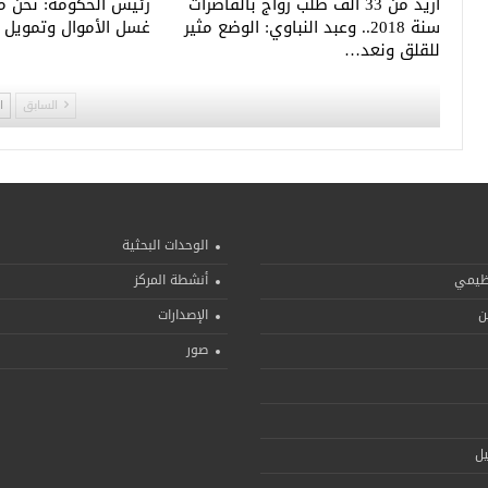
أزيد من 33 ألف طلب زواج بالقاصرات
رئيس الحكومة: نحن مل
سنة 2018.. وعبد النباوي: الوضع مثير
غسل الأموال وتمويل 
للقلق ونعد…
السابق
ا
الوحدات البحثية
نظيمي
أنشطة المركز
ن
الإصدارات
صور
يل