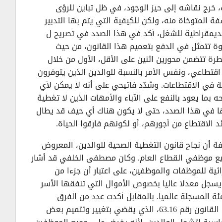
ظل مجمّدا في مجلس المستشارين منذ 3 سنوات، خرج نقاشه إلى حيز الوجود، في ظل تباين للرؤى
 المتوخاة منه، ولكن للكيفية التي يتم بها التدبير
ة الديمقراطية للشغل، أكد في هذا الصدد في تصريح ل
قوة تتمثل في الدفع بتعميم هذا القانون، من حيث
رة تتضمن محورين اثنين على الأقل، الأول من خلال
قتطاعي، ونفس الأمر بالنسبة للوالدين الذين يتوفرون
 في الاقتطاعات. وشدّد فاتيحي على أنه لا يمكن لأي
بما يعود بالنفع على الآباء والأمهات الذين لا تغطية
ذها في هذا الصدد، حتى لا يكون هناك أي حيف قد يطال
الاقتطاع من أجورهم، أو لكونهم فارقوا الحياة.
 أن نجاح قانون التغطية الصحية للوالدين، المعروض
دأ التضامن بين جميع موظفي القطاع العام. وكان مصطفى الخلفي قد أشار
ئية للموظفات والموظفين، على اعتبار أن جزءا من
 يسجل معدلا عاليا بخصوص الأموال التي تنفقها الأسر
يصل المعدل إلى 50 في المئة مقابل 25 في المئة المسجلة عالميا. بالمقابل أكدت عدد من الفرق
والمجموعات البرلمانية بالغرفة الثانية رفضها لمقتضيات مشروع القانون رقم 63.16، الذي يقضي بتغيير وتتميم بعض