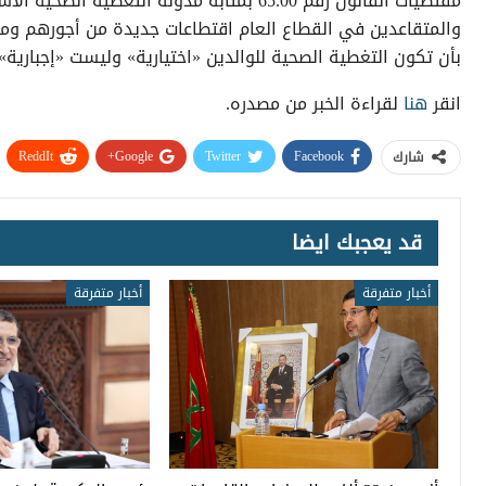
مقتضيات القانون رقم 65.00 بمثابة مدونة ال
والمتقاعدين في القطاع العام اقتطاعات جديدة من أجورهم ومع
بأن تكون التغطية الصحية للوالدين «اختيارية» وليست «إجبارية».
انقر
هنا
لقراءة الخبر من مصدره.
ReddIt
Google+
Twitter
Facebook
شارك
قد يعجبك ايضا
أخبار متفرقة
أخبار متفرقة