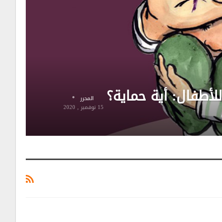
لأطفال: أية حماية؟
المحرر
15 نوفمبر , 2020