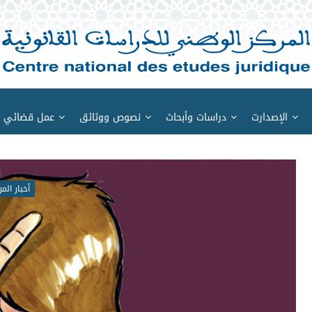
الإصدارت
دراسات وأبحاث
نصوص ووثائق
عمل قضائي
أخبار المر